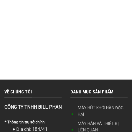
VỀ CHÚNG TÔI
DANH MỤC SẢN PHẨM
CÔNG TY TNHH BILL PHAN
MÁY HÚT KHÓI HÀN ĐỘC
HẠI
* Thông tin trụ sở chính:
MÁY HÀN VÀ THIẾT BỊ
♦ Địa chỉ: 184/41
LIÊN QUAN