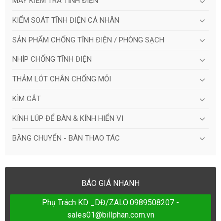
MÁY KIỂM TRA TĨNH ĐIỆN
KIỂM SOÁT TĨNH ĐIỆN CÁ NHÂN
SẢN PHẨM CHỐNG TĨNH ĐIỆN / PHÒNG SẠCH
NHÍP CHỐNG TĨNH ĐIỆN
THẢM LÓT CHÂN CHỐNG MỎI
KÌM CẮT
KÍNH LÚP ĐỂ BÀN & KÍNH HIỂN VI
BĂNG CHUYỂN - BÀN THAO TÁC
BÁO GIÁ NHANH
Phụ Trách KD _DĐ/ZALO:0989508207 -
sales01@billphan.com.vn