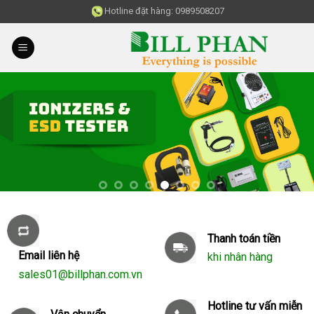
Skip
Hotline đặt hàng:
0989508207
to
content
Thanh toán tiền
Email liên hệ
khi nhân hàng
sales01@billphan.com.vn
Hotline tư vấn miễn