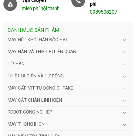
Vận chuyển
phí
miễn phí nội thành
0989508207
DANH MỤC SẢN PHẨM
MÁY HÚT KHÓI HÀN ĐỘC HẠI
MÁY HÀN VÀ THIẾT BỊ LIÊN QUAN
TÍP HÀN
THIẾT BỊ ĐIỆN VÀ TỰ ĐỘNG
MÁY CẤP VÍT TỰ ĐỘNG OHTAKE
MÁY CẮT CHÂN LINH KIỆN
ROBOT CÔNG NGHIỆP
MÁY THỔI KHÍ ION