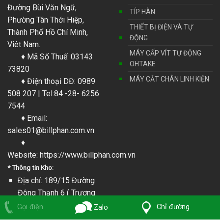
Đường Bùi Văn Ngữ,
TÍP HÀN
Phường Tân Thới Hiệp,
THIẾT BỊ ĐIỆN VÀ TỰ
Thành Phố Hồ Chí Minh,
ĐỘNG
Viêt Nam.
MÁY CẤP VÍT TỰ ĐỘNG
♦ Mã Số Thuế: 03143
OHTAKE
73820
MÁY CẮT CHÂN LINH KIỆN
♦ Điện thoại DĐ: 0989
508 207 | Tel:84 -28- 6256
7544
♦ Email:
sales01@billphan.com.vn
♦
Website:
https://www.billphan.com.vn
* Thông tin Kho:
Địa chỉ: 189/15 Đường
Đông Thạnh 6 ( Trương
Thị Trưng), Đông thạnh,
Chỉ đường
Gọi điện
Zalo
Tp. Hồ Chí Minh, Việt