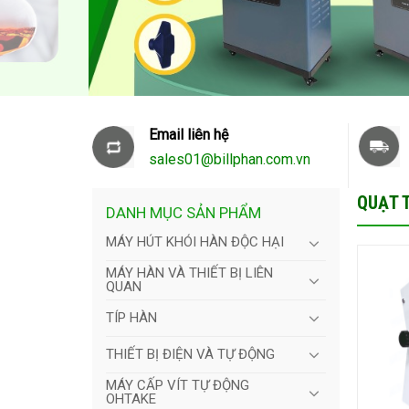
Email liên hệ
sales01@billphan.com.vn
QUẠT T
DANH MỤC SẢN PHẨM
MÁY HÚT KHÓI HÀN ĐỘC HẠI
MÁY HÀN VÀ THIẾT BỊ LIÊN
QUAN
TÍP HÀN
THIẾT BỊ ĐIỆN VÀ TỰ ĐỘNG
MÁY CẤP VÍT TỰ ĐỘNG
OHTAKE