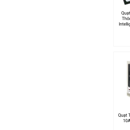
Quạt
Thô
Intell
Quạt 
10A