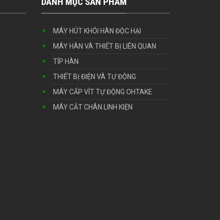
DANH MỤC SẢN PHẨM
MÁY HÚT KHÓI HÀN ĐỘC HẠI
MÁY HÀN VÀ THIẾT BỊ LIÊN QUAN
TÍP HÀN
THIẾT BỊ ĐIỆN VÀ TỰ ĐỘNG
MÁY CẤP VÍT TỰ ĐỘNG OHTAKE
MÁY CẮT CHÂN LINH KIỆN