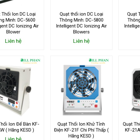
 Thổi Ion DC Loại
Quạt thổi ion DC Loại
Quạt T
ng Minh: DC-5600
Thông Minh: DC-5800
Thông
igent DC Ionizing Air
Intelligent DC Ionizing Air
Intellig
Blower
Blowers
Liên hệ
Liên hệ
Thổi Ion Để Bàn KF-
Quạt Thổi Ion Khử Tỉnh
Quạt Th
W ( Hãng KESD )
Điện KF-21F Chi Phí Thấp (
KF-21A
Hãng KESD )
Liên hệ