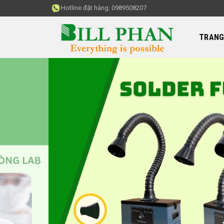
Skip
Hotline đặt hàng:
0989508207
to
content
TRANG