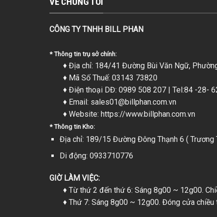
VỀ CHÚNG TÔI
CÔNG TY TNHH BILL PHAN
* Thông tin trụ sở chính:
♦ Địa chỉ: 184/41 Đường Bùi Văn Ngữ, Phường T
♦ Mã Số Thuế: 03143 73820
♦ Điện thoại DĐ: 0989 508 207 | Tel:84 -28- 
♦ Email:
sales01@billphan.com.vn
♦ Website:
https://www.billphan.com.vn
* Thông tin Kho:
Địa chỉ: 189/15 Đường Đông Thạnh 6 ( Trương T
Di động: 0933710776
GIỜ LÀM VIỆC:
♦ Từ thứ 2 đến thứ 6: Sáng 8g00 ~ 12g00. Ch
♦ Thứ 7: Sáng 8g00 ~ 12g00. Đóng cửa chiều t