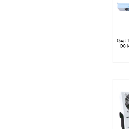
Quạt 
DC I