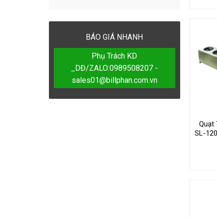
BÁO GIÁ NHANH
Phụ Trách KD
_DĐ/ZALO:0989508207 -
sales01@billphan.com.vn
Quạt 
SL-120