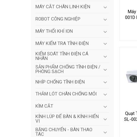
MÁY CẮT CHÂN LINH KIỆN
Máy 
001D 
ROBOT CÔNG NGHIỆP
MÁY THỔI KHÍ ION
MÁY KIỂM TRA TĨNH ĐIỆN
KIỂM SOÁT TĨNH ĐIỆN CÁ
NHÂN
SẢN PHẨM CHỐNG TĨNH ĐIỆN /
PHÒNG SẠCH
NHÍP CHỐNG TĨNH ĐIỆN
THẢM LÓT CHÂN CHỐNG MỎI
KÌM CẮT
Quạt 
KÍNH LÚP ĐỂ BÀN & KÍNH HIỂN
SL-00
VI
BĂNG CHUYỂN - BÀN THAO
TÁC