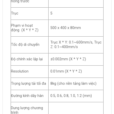
nóng trước
Trục
5
Phạm vi hoạt
500 x 400 x 80mm
động (X * Y * Z)
Trục X * Y: 0.1~600mm/s, Trục
Tốc độ di chuyển
Z: 0.1~400mm/s
Độ chính xác lặp lại
±0.002mm (X * Y * Z)
Resolution
0.01mm (X * Y * Z)
Trọng lượng tải tối đa
8kg (cho nền tảng làm việc)
Đường kính dây hàn
0.5, 0.6, 0.8, 1.0, 1.2 (mm)
Dung lượng chương
trình