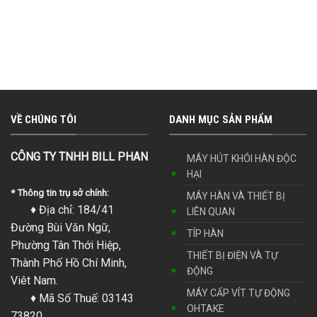
VỀ CHÚNG TÔI
DANH MỤC SẢN PHẨM
CÔNG TY TNHH BILL PHAN
MÁY HÚT KHÓI HÀN ĐỘC
HẠI
* Thông tin trụ sở chính:
MÁY HÀN VÀ THIẾT BỊ
♦ Địa chỉ: 184/41
LIÊN QUAN
Đường Bùi Văn Ngữ,
TÍP HÀN
Phường Tân Thới Hiệp,
THIẾT BỊ ĐIỆN VÀ TỰ
Thành Phố Hồ Chí Minh,
ĐỘNG
Viêt Nam.
MÁY CẤP VÍT TỰ ĐỘNG
♦ Mã Số Thuế: 03143
OHTAKE
73820