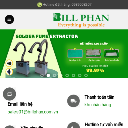
Skip
Hotline đặt hàng:
0989508207
to
content
Thanh toán tiền
Email liên hệ
khi nhân hàng
sales01@billphan.com.vn
Hotline tư vấn miễn