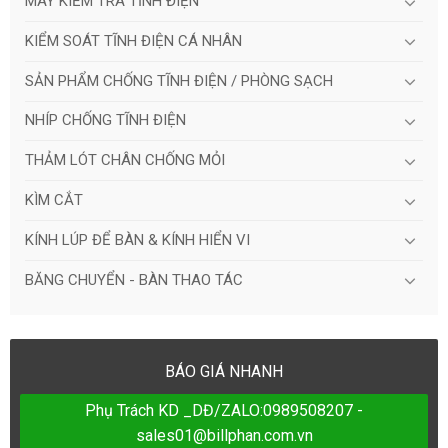
MÁY KIỂM TRA TĨNH ĐIỆN
KIỂM SOÁT TĨNH ĐIỆN CÁ NHÂN
SẢN PHẨM CHỐNG TĨNH ĐIỆN / PHÒNG SẠCH
NHÍP CHỐNG TĨNH ĐIỆN
THẢM LÓT CHÂN CHỐNG MỎI
KÌM CẮT
KÍNH LÚP ĐỂ BÀN & KÍNH HIỂN VI
BĂNG CHUYỂN - BÀN THAO TÁC
BÁO GIÁ NHANH
Phụ Trách KD _DĐ/ZALO:0989508207 -
sales01@billphan.com.vn