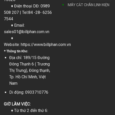
MÁY CẮT CHÂN LINH KIỆN
♦ Điện thoại DĐ: 0989
508 207 | Tel:84 -28- 6256
7544
♦ Email:
sales01@billphan.com.vn
♦
Website:
https://www.billphan.com.vn
* Thông tin Kho:
Địa chỉ: 189/15 Đường
Đông Thạnh 6 ( Trương
Thị Trưng), Đông thạnh,
Tp. Hồ Chí Minh, Việt
Nam
Di động: 0933710776
GIỜ LÀM VIỆC:
♦ Từ thứ 2 đến thứ 6: