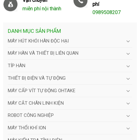
Vận chuyển
phí
miễn phí nội thành
0989508207
DANH MỤC SẢN PHẨM
MÁY HÚT KHÓI HÀN ĐỘC HẠI
MÁY HÀN VÀ THIẾT BỊ LIÊN QUAN
TÍP HÀN
THIẾT BỊ ĐIỆN VÀ TỰ ĐỘNG
MÁY CẤP VÍT TỰ ĐỘNG OHTAKE
MÁY CẮT CHÂN LINH KIỆN
ROBOT CÔNG NGHIỆP
MÁY THỔI KHÍ ION