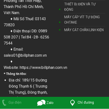
Phường Tân Thới Hiệp,
THIẾT BỊ ĐIỆN VÀ TỰ
Thành Phố Hồ Chí Minh,
ĐỘNG
Viêt Nam.
MÁY CẤP VÍT TỰ ĐỘNG
♦ Mã Số Thuế: 03143
OHTAKE
73820
MÁY CẮT CHÂN LINH KIỆN
♦ Điện thoại DĐ: 0989
508 207 | Tel:84 -28- 6256
7544
♦ Email:
sales01@billphan.com.vn
♦
Website:
https://www.billphan.com.vn
* Thông tin Kho:
Địa chỉ: 189/15 Đường
Đông Thạnh 6 ( Trương
Thị Trưng), Đông thạnh,
Tp. Hồ Chí Minh, Việt
Chỉ đường
Gọi điện
Zalo
Nam