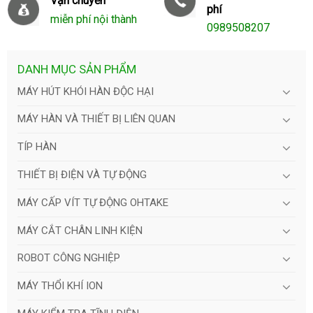
Vận chuyển
phí
miễn phí nội thành
0989508207
DANH MỤC SẢN PHẨM
MÁY HÚT KHÓI HÀN ĐỘC HẠI
MÁY HÀN VÀ THIẾT BỊ LIÊN QUAN
TÍP HÀN
THIẾT BỊ ĐIỆN VÀ TỰ ĐỘNG
MÁY CẤP VÍT TỰ ĐỘNG OHTAKE
MÁY CẮT CHÂN LINH KIỆN
ROBOT CÔNG NGHIỆP
MÁY THỔI KHÍ ION