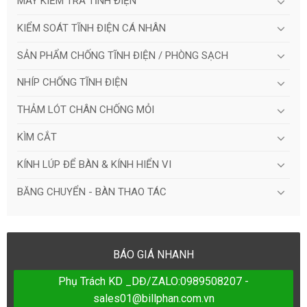
MÁY KIỂM TRA TĨNH ĐIỆN
KIỂM SOÁT TĨNH ĐIỆN CÁ NHÂN
SẢN PHẨM CHỐNG TĨNH ĐIỆN / PHÒNG SẠCH
NHÍP CHỐNG TĨNH ĐIỆN
THẢM LÓT CHÂN CHỐNG MỎI
KÌM CẮT
KÍNH LÚP ĐỂ BÀN & KÍNH HIỂN VI
BĂNG CHUYỂN - BÀN THAO TÁC
BÁO GIÁ NHANH
Phụ Trách KD _DĐ/ZALO:0989508207 -
sales01@billphan.com.vn