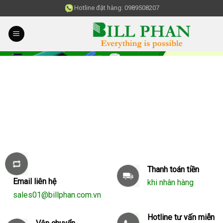
Skip
Hotline đặt hàng:
0989508207
to
content
Thanh toán tiền
Email liên hệ
khi nhân hàng
sales01@billphan.com.vn
Hotline tư vấn miễn