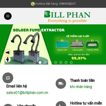
Skip
Hotline đặt hàng:
0989508207
to
content
Thanh toán tiền
Email liên hệ
khi nhân hàng
sales01@billphan.com.vn
Hotline tư vấn miễn