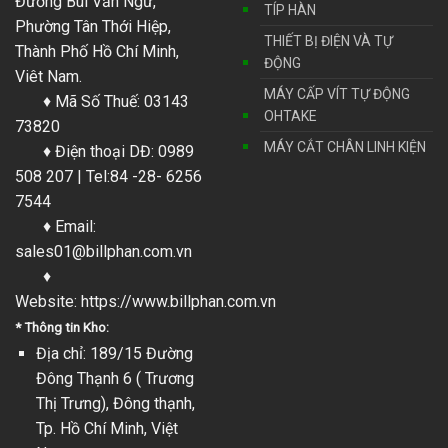
Đường Bùi Văn Ngữ,
TÍP HÀN
Phường Tân Thới Hiệp,
THIẾT BỊ ĐIỆN VÀ TỰ
Thành Phố Hồ Chí Minh,
ĐỘNG
Viêt Nam.
MÁY CẤP VÍT TỰ ĐỘNG
♦ Mã Số Thuế: 03143
OHTAKE
73820
MÁY CẮT CHÂN LINH KIỆN
♦ Điện thoại DĐ: 0989
508 207 | Tel:84 -28- 6256
7544
♦ Email:
sales01@billphan.com.vn
♦
Website:
https://www.billphan.com.vn
* Thông tin Kho:
Địa chỉ: 189/15 Đường
Đông Thạnh 6 ( Trương
Thị Trưng), Đông thạnh,
Tp. Hồ Chí Minh, Việt