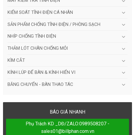
MÁY KIỂM TRA TĨNH ĐIỆN
KIỂM SOÁT TĨNH ĐIỆN CÁ NHÂN
SẢN PHẨM CHỐNG TĨNH ĐIỆN / PHÒNG SẠCH
NHÍP CHỐNG TĨNH ĐIỆN
THẢM LÓT CHÂN CHỐNG MỎI
KÌM CẮT
KÍNH LÚP ĐỂ BÀN & KÍNH HIỂN VI
BĂNG CHUYỂN - BÀN THAO TÁC
BÁO GIÁ NHANH
Phụ Trách KD _DĐ/ZALO:0989508207 -
sales01@billphan.com.vn