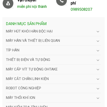
Vận chuyển
phí
miễn phí nội thành
0989508207
DANH MỤC SẢN PHẨM
MÁY HÚT KHÓI HÀN ĐỘC HẠI
MÁY HÀN VÀ THIẾT BỊ LIÊN QUAN
TÍP HÀN
THIẾT BỊ ĐIỆN VÀ TỰ ĐỘNG
MÁY CẤP VÍT TỰ ĐỘNG OHTAKE
MÁY CẮT CHÂN LINH KIỆN
ROBOT CÔNG NGHIỆP
MÁY THỔI KHÍ ION