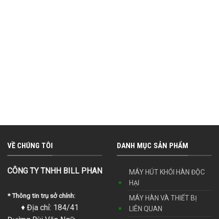
VỀ CHÚNG TÔI
DANH MỤC SẢN PHẨM
CÔNG TY TNHH BILL PHAN
MÁY HÚT KHÓI HÀN ĐỘC
HẠI
* Thông tin trụ sở chính:
MÁY HÀN VÀ THIẾT BỊ
♦ Địa chỉ: 184/41
LIÊN QUAN