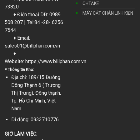
OHTAKE
73820
MÁY CẮT CHÂN LINH KIỆN
♦ Điện thoại DĐ: 0989
508 207 | Tel:84 -28- 6256
7544
♦ Email:
sales01@billphan.com.vn
♦
Website:
https://www.billphan.com.vn
* Thông tin Kho:
Địa chỉ: 189/15 Đường
Đông Thạnh 6 ( Trương
Thị Trưng), Đông thạnh,
Tp. Hồ Chí Minh, Việt
Nam
Di động: 0933710776
GIỜ LÀM VIỆC: