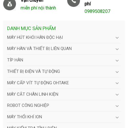
Vận chuyển
phí
miễn phí nội thành
0989508207
DANH MỤC SẢN PHẨM
MÁY HÚT KHÓI HÀN ĐỘC HẠI
MÁY HÀN VÀ THIẾT BỊ LIÊN QUAN
TÍP HÀN
THIẾT BỊ ĐIỆN VÀ TỰ ĐỘNG
MÁY CẤP VÍT TỰ ĐỘNG OHTAKE
MÁY CẮT CHÂN LINH KIỆN
ROBOT CÔNG NGHIỆP
MÁY THỔI KHÍ ION