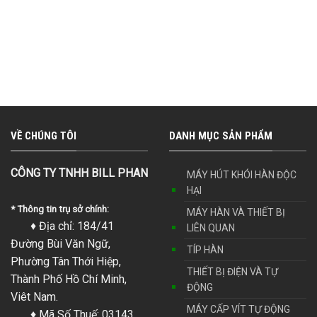
VỀ CHÚNG TÔI
DANH MỤC SẢN PHẨM
CÔNG TY TNHH BILL PHAN
MÁY HÚT KHÓI HÀN ĐỘC
HẠI
* Thông tin trụ sở chính:
MÁY HÀN VÀ THIẾT BỊ
♦ Địa chỉ: 184/41
LIÊN QUAN
Đường Bùi Văn Ngữ,
TÍP HÀN
Phường Tân Thới Hiệp,
THIẾT BỊ ĐIỆN VÀ TỰ
Thành Phố Hồ Chí Minh,
ĐỘNG
Viêt Nam.
MÁY CẤP VÍT TỰ ĐỘNG
♦ Mã Số Thuế: 03143