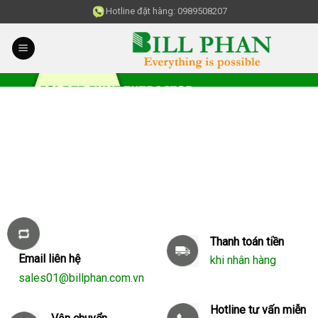
Skip
Hotline đặt hàng:
0989508207
to
content
Thanh toán tiền
Email liên hệ
khi nhân hàng
sales01@billphan.com.vn
Hotline tư vấn miễn