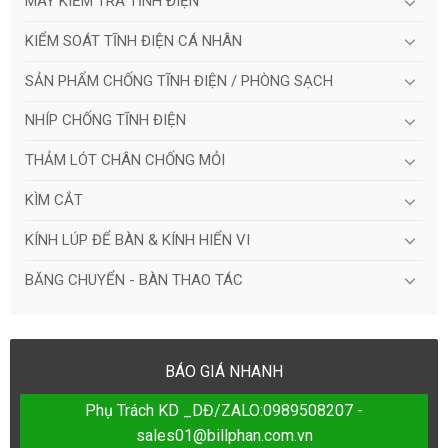
MÁY KIỂM TRA TĨNH ĐIỆN
KIỂM SOÁT TĨNH ĐIỆN CÁ NHÂN
SẢN PHẨM CHỐNG TĨNH ĐIỆN / PHÒNG SẠCH
NHÍP CHỐNG TĨNH ĐIỆN
THẢM LÓT CHÂN CHỐNG MỎI
KÌM CẮT
KÍNH LÚP ĐỂ BÀN & KÍNH HIỂN VI
BĂNG CHUYỂN - BÀN THAO TÁC
BÁO GIÁ NHANH
Phụ Trách KD _DĐ/ZALO:0989508207 -
sales01@billphan.com.vn